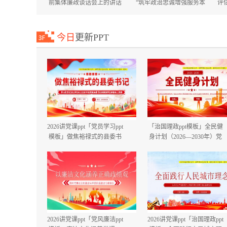
前集体廉政谈话会上的讲话
“筑牢政治忠诚增强服务本
评
国庆节中秋节节前廉政提醒
领”专题培训班上的讲话+在
谈话提纲.docx
市委市直机关工委机关党员
大会上的讲话.docx
今日
更新PPT
2026讲党课ppt「党员学习ppt
「治国理政ppt模板」全民健
模板」做焦裕禄式的县委书
身计划（2026—2030年）党
记 学习党课ppt模板「带完整
课ppt模板「带完整内
内容」.pptx
容」.pptx
2026讲党课ppt「党风廉洁ppt
2026讲党课ppt「治国理政ppt