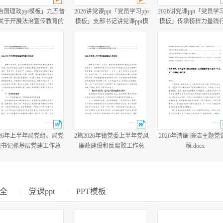
治国理政ppt模板」九五普
2026讲党课ppt「党员学习ppt
2026讲党课ppt「党员学习
关于开展法治宣传教育的
模板」支部书记讲党课ppt模
模板」传承榜样力量践
第九个五年规划（2026－
板「带完整内容」.pptx
心使命PP学习“七一勋章
030年）党课ppt模板「带完
得者精神党课ppt模板「
整内容」.pptx
整内容」.pptx
026年上半年局党组、局党
2篇2026年镇党委上半年党风
2026年清廉 廉洁主题党
组书记抓基层党建工作总
廉政建设和反腐败工作总
稿.docx
结.docx
结.docx
全
|
党课ppt
|
PPT模板