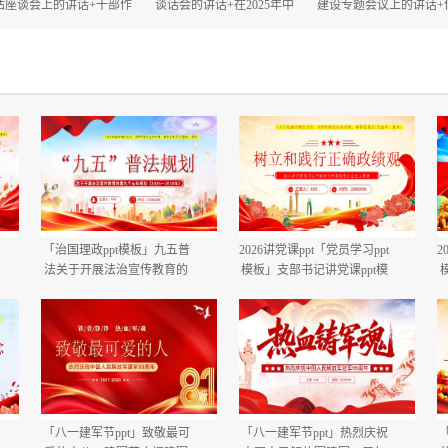
估座谈会上的讲话+干部作
谈话会的讲话+在2025年中
建设专题会议上的讲话+
风大会上的讲话.docx
秋、国庆“双节”节前工作部
建设自查评估部署会上
署会议上的讲话.docx
话.docx
「治国理政ppt模板」九五普
2026讲党课ppt「党员学习ppt
2
法关于开展法治宣传教育的
模板」支部书记讲党课ppt模
第九个五年规划（2026－
板「带完整内容」.pptx
2030年）党课ppt模板「带完
整内容」.pptx
「八一建军节ppt」致敬最可
「八一建军节ppt」热烈庆祝