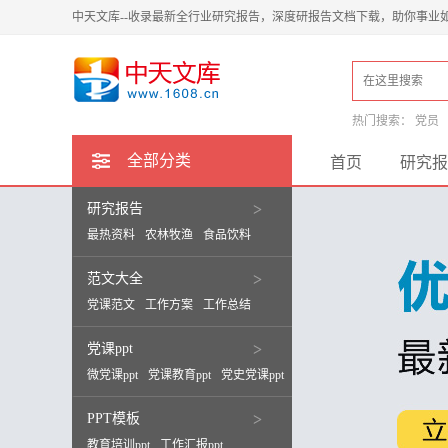
中天文库--收录最新全行业研究报告，深度研报告文档下载，助你事业
热门搜索：
党员
全部分类
首页
研究报
研究报告
>
最热资料
农林牧渔
食品饮料
范文大全
>
党课范文
工作方案
工作总结
党课ppt
>
微党课ppt
党课教育ppt
党史党课ppt
PPT模板
>
教育培训ppt
工作汇报ppt