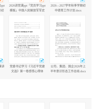
ppt
2026讲党课ppt「党员学习ppt
2026—2027学年秋季学期初
行初
模板」中国人民解放军军史
中德育工作计划.docx
”获
建军99周年八一建军节国防
带完
教育培训党课ppt模板【含完
整内容】.pptx
课讲
党委书记学习《习近平党建
公司、集团、国企2026年上
文选》第一卷感悟心得体
半年意识形态工作总结.docx
会、党委学习《习近平党建
文选》专题工作计划.docx