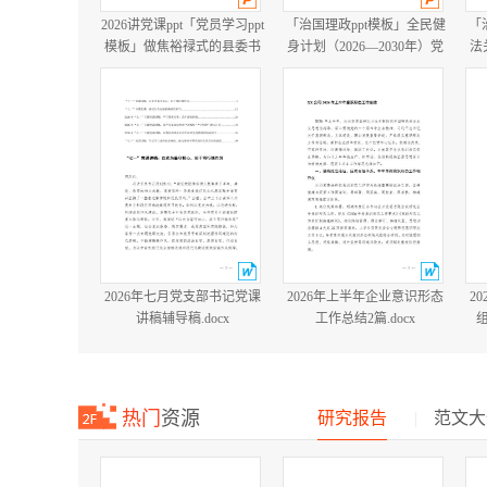
2026讲党课ppt「党员学习ppt
「治国理政ppt模板」全民健
「
模板」做焦裕禄式的县委书
身计划（2026—2030年）党
法
记 学习党课ppt模板「带完整
课ppt模板「带完整内
内容」.pptx
容」.pptx
2
2026年七月党支部书记党课
2026年上半年企业意识形态
2
讲稿辅导稿.docx
工作总结2篇.docx
热门
资源
研究报告
|
范文大