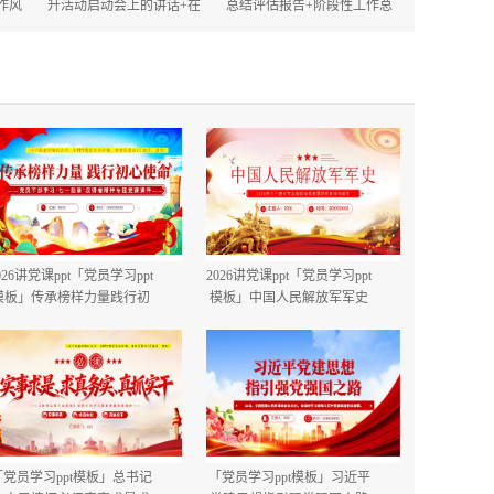
作风
升活动启动会上的讲话+在
总结评估报告+阶段性工作总
的讲
2025年政府机关深化作风建
结.docx
设动员大会上的讲话.docx
026讲党课ppt「党员学习ppt
2026讲党课ppt「党员学习ppt
模板」传承榜样力量践行初
模板」中国人民解放军军史
心使命PP学习“七一勋章”获
建军99周年八一建军节国防
得者精神党课ppt模板「带完
教育培训党课ppt模板【含完
整内容」.pptx
整内容】.pptx
「党员学习ppt模板」总书记
「党员学习ppt模板」习近平