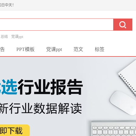
如日中天！
总结
党课ppt
告
PPT模板
党课ppt
范文
标签