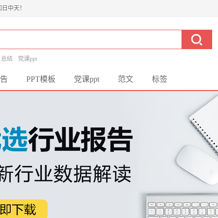
如日中天！
总结
党课ppt
告
PPT模板
党课ppt
范文
标签