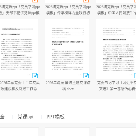
26讲党课ppt「党员学习ppt
2026讲党课ppt「党员学习ppt
2026讲党课ppt「党员学习
板」支部书记讲党课ppt模
模板」传承榜样力量践行初
模板」中国人民解放军
板「带完整内容」.pptx
心使命PP学习“七一勋章”获
建军99周年八一建军节
得者精神党课ppt模板「带完
教育培训党课ppt模板【
整内容」.pptx
整内容】.pptx
篇2026年镇党委上半年党风
2026年清廉 廉洁主题党课讲
党委书记学习《习近平
廉政建设和反腐败工作总
稿.docx
文选》第一卷感悟心得
结.docx
会、党委学习《习近平
文选》专题工作计划.do
全
|
党课ppt
|
PPT模板