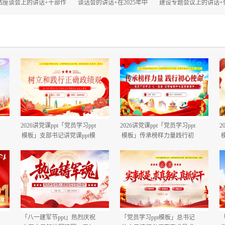
估座谈会上的讲话+干部作
谈话会的讲话+在2025年中
建设专题会议上的讲话+
风大会上的讲话.docx
秋、国庆“双节”节前工作部
建设自查评估部署会上
署会议上的讲话.docx
话.docx
2026讲党课ppt「党员学习ppt
2026讲党课ppt「党员学习ppt
2
模板」支部书记讲党课ppt模
模板」传承榜样力量践行初
板「带完整内容」.pptx
心使命PP学习“七一勋章”获
得者精神党课ppt模板「带完
整内容」.pptx
「八一建军节ppt」热烈庆祝
「党员学习ppt模板」总书记