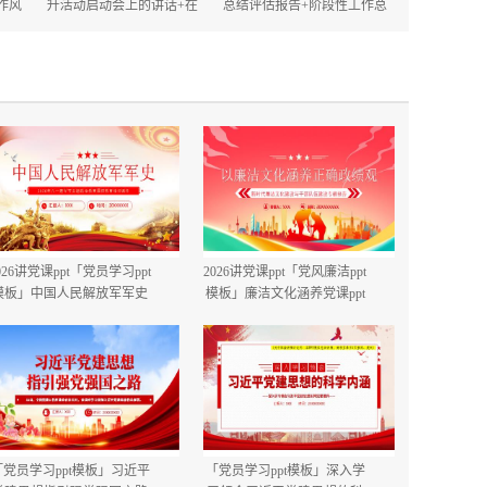
作风
升活动启动会上的讲话+在
总结评估报告+阶段性工作总
的讲
2025年政府机关深化作风建
结.docx
设动员大会上的讲话.docx
026讲党课ppt「党员学习ppt
2026讲党课ppt「党风廉洁ppt
模板」中国人民解放军军史
模板」廉洁文化涵养党课ppt
建军99周年八一建军节国防
模板「带完整内容」.pptx
教育培训党课ppt模板【含完
整内容】.pptx
「党员学习ppt模板」习近平
「党员学习ppt模板」深入学