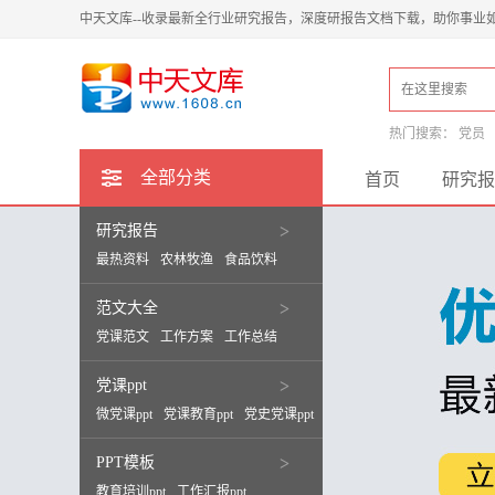
中天文库--收录最新全行业研究报告，深度研报告文档下载，助你事业
热门搜索：
党员
全部分类
首页
研究报
研究报告
>
最热资料
农林牧渔
食品饮料
范文大全
>
党课范文
工作方案
工作总结
党课ppt
>
微党课ppt
党课教育ppt
党史党课ppt
PPT模板
>
教育培训ppt
工作汇报ppt