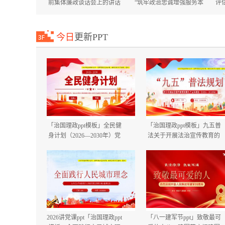
前集体廉政谈话会上的讲话
“筑牢政治忠诚增强服务本
评
国庆节中秋节节前廉政提醒
领”专题培训班上的讲话+在
谈话提纲.docx
市委市直机关工委机关党员
大会上的讲话.docx
今日
更新PPT
「治国理政ppt模板」全民健
「治国理政ppt模板」九五普
身计划（2026—2030年）党
法关于开展法治宣传教育的
课ppt模板「带完整内
第九个五年规划（2026－
容」.pptx
2030年）党课ppt模板「带完
整内容」.pptx
2026讲党课ppt「治国理政ppt
「八一建军节ppt」致敬最可