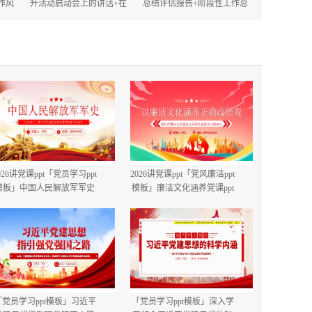
作风
升活动启动会上的讲话+在
总结评估报告+阶段性工作总
的讲
2025年政府机关深化作风建
结.docx
设动员大会上的讲话.docx
026讲党课ppt「党员学习ppt
2026讲党课ppt「党风廉洁ppt
模板」中国人民解放军军史
模板」廉洁文化涵养党课ppt
建军99周年八一建军节国防
模板「带完整内容」.pptx
教育培训党课ppt模板【含完
整内容】.pptx
「党员学习ppt模板」习近平
「党员学习ppt模板」深入学