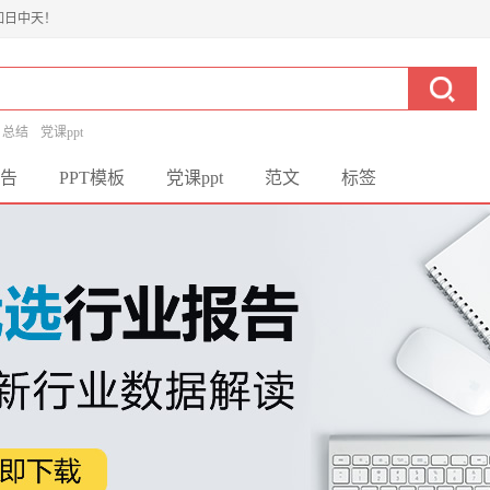
如日中天！
总结
党课ppt
告
PPT模板
党课ppt
范文
标签