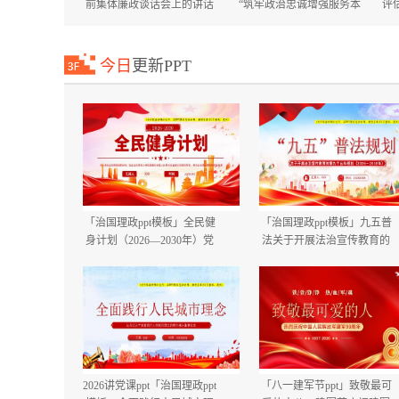
前集体廉政谈话会上的讲话
“筑牢政治忠诚增强服务本
评
国庆节中秋节节前廉政提醒
领”专题培训班上的讲话+在
谈话提纲.docx
市委市直机关工委机关党员
大会上的讲话.docx
今日
更新PPT
「治国理政ppt模板」全民健
「治国理政ppt模板」九五普
身计划（2026—2030年）党
法关于开展法治宣传教育的
课ppt模板「带完整内
第九个五年规划（2026－
容」.pptx
2030年）党课ppt模板「带完
整内容」.pptx
2026讲党课ppt「治国理政ppt
「八一建军节ppt」致敬最可