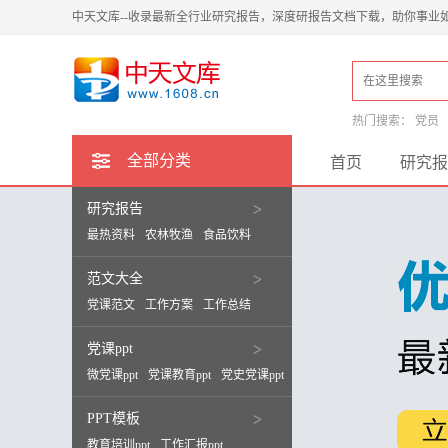
中天文库--收录最新全行业研究报告，深度研报告文档下载，助你事业
热门搜索：
党员
全部分类
首页
研究报
研究报告
>
最热资料
农林牧渔
食品饮料
范文大全
>
党课范文
工作方案
工作总结
党课ppt
>
微党课ppt
党课教育ppt
党史党课ppt
PPT模板
>
教育培训ppt
工作汇报ppt