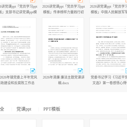
26讲党课ppt「党员学习ppt
2026讲党课ppt「党员学习ppt
2026讲党课ppt「党员学习
板」支部书记讲党课ppt模
模板」传承榜样力量践行初
模板」中国人民解放军
板「带完整内容」.pptx
心使命PP学习“七一勋章”获
建军99周年八一建军节
得者精神党课ppt模板「带完
教育培训党课ppt模板【
整内容」.pptx
整内容】.pptx
篇2026年镇党委上半年党风
2026年清廉 廉洁主题党课讲
党委书记学习《习近平
廉政建设和反腐败工作总
稿.docx
文选》第一卷感悟心得
结.docx
会、党委学习《习近平
文选》专题工作计划.do
全
|
党课ppt
|
PPT模板