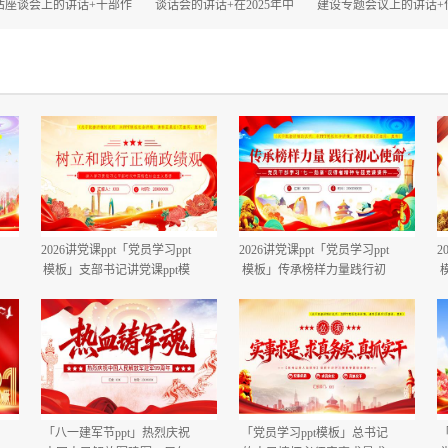
估座谈会上的讲话+干部作
谈话会的讲话+在2025年中
建设专题会议上的讲话+
风大会上的讲话.docx
秋、国庆“双节”节前工作部
建设自查评估部署会上
署会议上的讲话.docx
话.docx
2026讲党课ppt「党员学习ppt
2026讲党课ppt「党员学习ppt
2
模板」支部书记讲党课ppt模
模板」传承榜样力量践行初
板「带完整内容」.pptx
心使命PP学习“七一勋章”获
得者精神党课ppt模板「带完
整内容」.pptx
「八一建军节ppt」热烈庆祝
「党员学习ppt模板」总书记