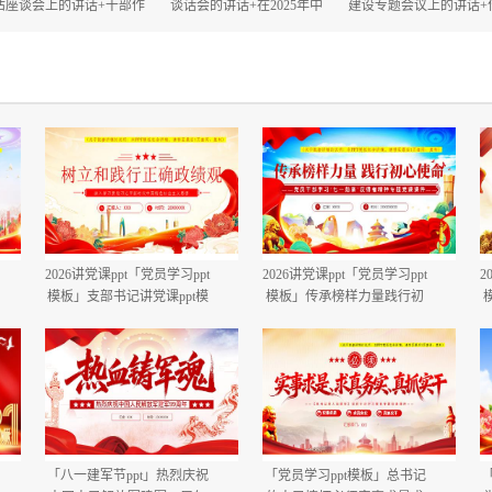
估座谈会上的讲话+干部作
谈话会的讲话+在2025年中
建设专题会议上的讲话+
风大会上的讲话.docx
秋、国庆“双节”节前工作部
建设自查评估部署会上
署会议上的讲话.docx
话.docx
2026讲党课ppt「党员学习ppt
2026讲党课ppt「党员学习ppt
2
模板」支部书记讲党课ppt模
模板」传承榜样力量践行初
板「带完整内容」.pptx
心使命PP学习“七一勋章”获
得者精神党课ppt模板「带完
整内容」.pptx
「八一建军节ppt」热烈庆祝
「党员学习ppt模板」总书记