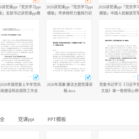
26讲党课ppt「党员学习ppt
2026讲党课ppt「党员学习ppt
2026讲党课ppt「党员学习
板」支部书记讲党课ppt模
模板」传承榜样力量践行初
模板」中国人民解放军
板「带完整内容」.pptx
心使命PP学习“七一勋章”获
建军99周年八一建军节
得者精神党课ppt模板「带完
教育培训党课ppt模板【
整内容」.pptx
整内容】.pptx
篇2026年镇党委上半年党风
2026年清廉 廉洁主题党课讲
党委书记学习《习近平
廉政建设和反腐败工作总
稿.docx
文选》第一卷感悟心得
结.docx
会、党委学习《习近平
文选》专题工作计划.do
全
|
党课ppt
|
PPT模板