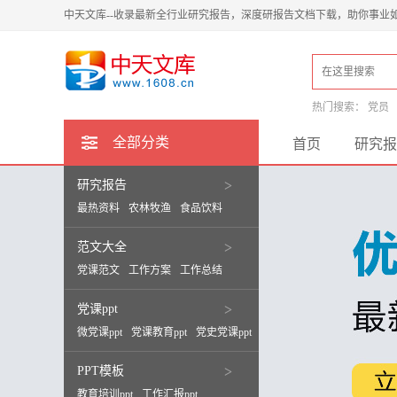
中天文库--收录最新全行业研究报告，深度研报告文档下载，助你事业
热门搜索：
党员
全部分类
首页
研究报
研究报告
>
最热资料
农林牧渔
食品饮料
范文大全
>
党课范文
工作方案
工作总结
党课ppt
>
微党课ppt
党课教育ppt
党史党课ppt
PPT模板
>
教育培训ppt
工作汇报ppt