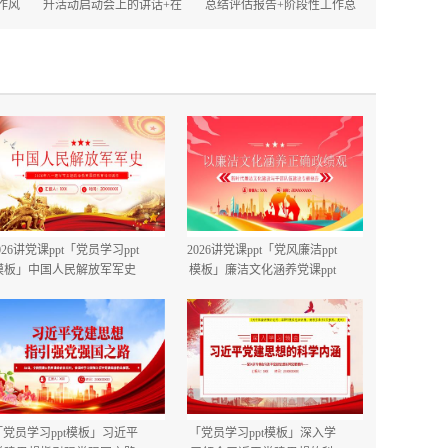
作风
升活动启动会上的讲话+在
总结评估报告+阶段性工作总
的讲
2025年政府机关深化作风建
结.docx
设动员大会上的讲话.docx
026讲党课ppt「党员学习ppt
2026讲党课ppt「党风廉洁ppt
模板」中国人民解放军军史
模板」廉洁文化涵养党课ppt
建军99周年八一建军节国防
模板「带完整内容」.pptx
教育培训党课ppt模板【含完
整内容】.pptx
「党员学习ppt模板」习近平
「党员学习ppt模板」深入学