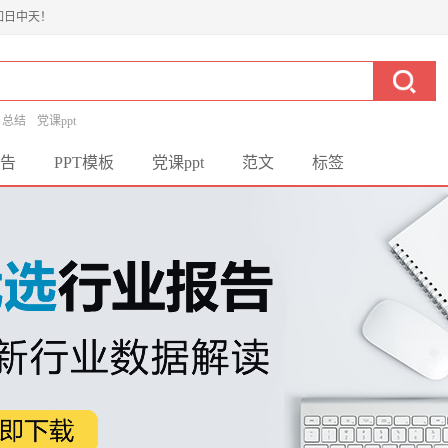
如日中天！
总结
党课ppt
告
PPT模板
党课ppt
范文
标签