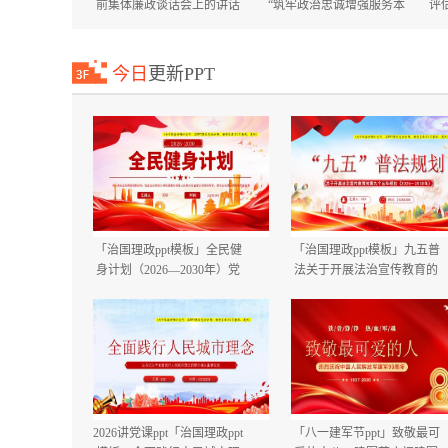
前集体廉政谈话会上的讲话
“筑牢政治忠诚增强服务本
评
国庆节中秋节节前廉政提醒
领”专题培训班上的讲话+在
谈话提纲.docx
市委市直机关工委机关党员
大会上的讲话.docx
今日
更新PPT
「治国理政ppt模板」全民健
「治国理政ppt模板」九五普
身计划（2026—2030年）党
法关于开展法治宣传教育的
课ppt模板「带完整内
第九个五年规划（2026－
容」.pptx
2030年）党课ppt模板「带完
整内容」.pptx
2026讲党课ppt「治国理政ppt
「八一建军节ppt」致敬最可