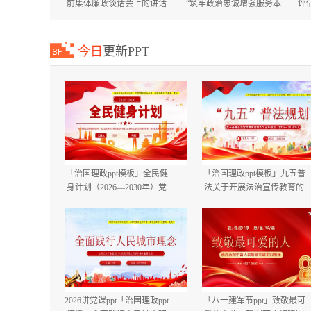
前集体廉政谈话会上的讲话
“筑牢政治忠诚增强服务本
评
国庆节中秋节节前廉政提醒
领”专题培训班上的讲话+在
谈话提纲.docx
市委市直机关工委机关党员
大会上的讲话.docx
今日
更新PPT
「治国理政ppt模板」全民健
「治国理政ppt模板」九五普
身计划（2026—2030年）党
法关于开展法治宣传教育的
课ppt模板「带完整内
第九个五年规划（2026－
容」.pptx
2030年）党课ppt模板「带完
整内容」.pptx
2026讲党课ppt「治国理政ppt
「八一建军节ppt」致敬最可