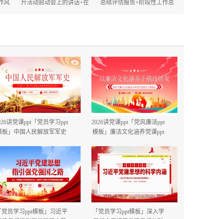
作风
升活动启动会上的讲话+在
总结评估报告+阶段性工作总
的讲
2025年政府机关深化作风建
结.docx
设动员大会上的讲话.docx
026讲党课ppt「党员学习ppt
2026讲党课ppt「党风廉洁ppt
模板」中国人民解放军军史
模板」廉洁文化涵养党课ppt
建军99周年八一建军节国防
模板「带完整内容」.pptx
教育培训党课ppt模板【含完
整内容】.pptx
「党员学习ppt模板」习近平
「党员学习ppt模板」深入学