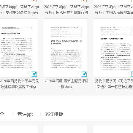
26讲党课ppt「党员学习ppt
2026讲党课ppt「党员学习ppt
2026讲党课ppt「党员学习
板」支部书记讲党课ppt模
模板」传承榜样力量践行初
模板」中国人民解放军
板「带完整内容」.pptx
心使命PP学习“七一勋章”获
建军99周年八一建军节
得者精神党课ppt模板「带完
教育培训党课ppt模板【
整内容」.pptx
整内容】.pptx
篇2026年镇党委上半年党风
2026年清廉 廉洁主题党课讲
党委书记学习《习近平
廉政建设和反腐败工作总
稿.docx
文选》第一卷感悟心得
结.docx
会、党委学习《习近平
文选》专题工作计划.do
全
|
党课ppt
|
PPT模板