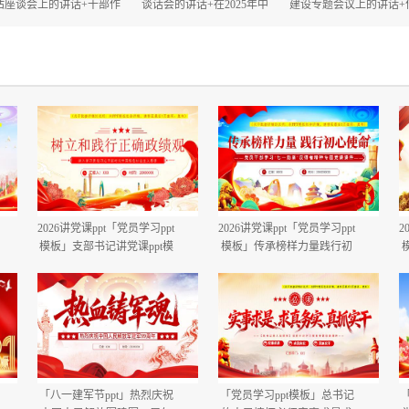
估座谈会上的讲话+干部作
谈话会的讲话+在2025年中
建设专题会议上的讲话+
风大会上的讲话.docx
秋、国庆“双节”节前工作部
建设自查评估部署会上
署会议上的讲话.docx
话.docx
2026讲党课ppt「党员学习ppt
2026讲党课ppt「党员学习ppt
2
模板」支部书记讲党课ppt模
模板」传承榜样力量践行初
板「带完整内容」.pptx
心使命PP学习“七一勋章”获
得者精神党课ppt模板「带完
整内容」.pptx
「八一建军节ppt」热烈庆祝
「党员学习ppt模板」总书记