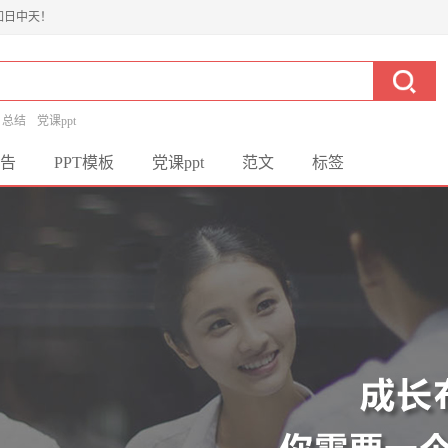
如日中天！
总结
党课ppt
告
PPT模板
党课ppt
范文
标签