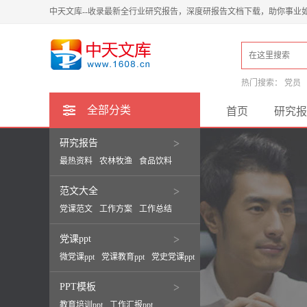
中天文库--收录最新全行业研究报告，深度研报告文档下载，助你事业
热门搜索：
党员
全部分类
首页
研究报
研究报告
>
最热资料
农林牧渔
食品饮料
范文大全
>
党课范文
工作方案
工作总结
党课ppt
>
微党课ppt
党课教育ppt
党史党课ppt
PPT模板
>
教育培训ppt
工作汇报ppt