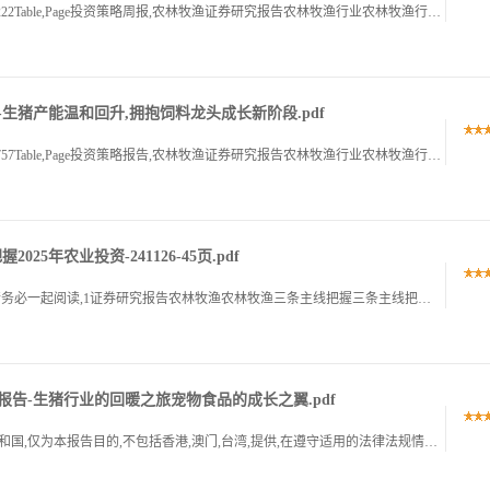
识别风险,发现价值请务必阅读末页的免责声明112222Table,Page投资策略周报,农林牧渔证券研究报告农林牧渔行业农林牧渔行业出海打开成长空间,饲料龙头扬帆远航出海打开成长空间,饲料龙头扬帆远航.
-生猪产能温和回升,拥抱饲料龙头成长新阶段.pdf
识别风险,发现价值请务必阅读末页的免责声明115757Table,Page投资策略报告,农林牧渔证券研究报告农林牧渔行业农林牧渔行业2025年投资策略年投资策略生猪产能温和回升,拥抱饲料龙头成长新阶段.
5年农业投资-241126-45页.pdf
免责声明和披露以及分析师声明是报告的一部分,请务必一起阅读,1证券研究报告农林牧渔农林牧渔三条主线把握三条主线把握2025年农业投资年农业投资华泰研究华泰研究农林牧渔农林牧渔增持增持,维持维持,研究员.
报告-生猪行业的回暖之旅宠物食品的成长之翼.pdf
本报告由中信建投证券股份有限公司在中华人民共和国,仅为本报告目的,不包括香港,澳门,台湾,提供,在遵守适用的法律法规情况下,本报告亦可能由中信建投,国际,证券有限公司在香港提供,同时请务必阅读正文之后.