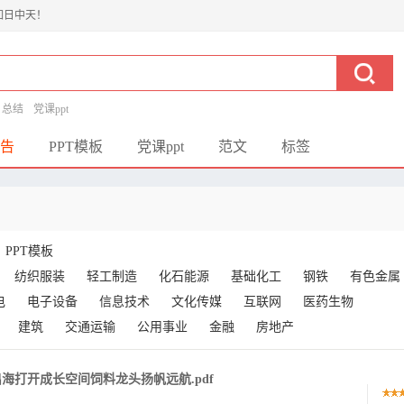
如日中天！
总结
党课ppt
告
PPT模板
党课ppt
范文
标签
PPT模板
纺织服装
轻工制造
化石能源
基础化工
钢铁
有色金属
电
电子设备
信息技术
文化传媒
互联网
医药生物
建筑
交通运输
公用事业
金融
房地产
海打开成长空间饲料龙头扬帆远航.pdf