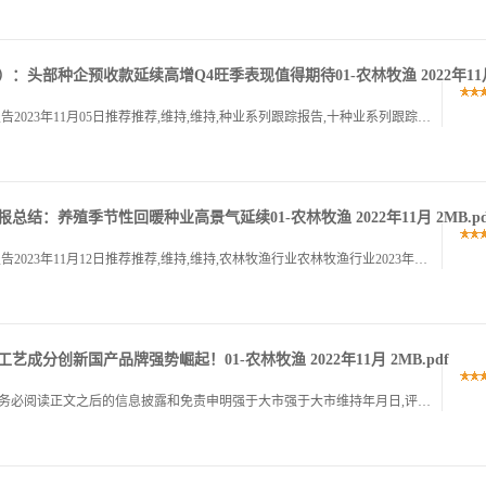
）：头部种企预收款延续高增Q4旺季表现值得期待01-农林牧渔 2022年11
敬请阅读末页的重要说明证券研究报告,行业深度报告2023年11月05日推荐推荐,维持,维持,种业系列跟踪报告,十种业系列跟踪报告,十二二,消费品农林牧渔Q3为种业传统销售淡季,头部种企预收款延续高增,.
报总结：养殖季节性回暖种业高景气延续01-农林牧渔 2022年11月 2MB.pd
敬请阅读末页的重要说明证券研究报告,行业深度报告2023年11月12日推荐推荐,维持,维持,农林牧渔行业农林牧渔行业2023年年三季报三季报总结总结消费品农林牧渔受受猪价季节性反弹影响,猪价季节性反弹.
艺成分创新国产品牌强势崛起！01-农林牧渔 2022年11月 2MB.pdf
证券研究报告作者,行业评级,上次评级,行业报告,请务必阅读正文之后的信息披露和免责申明强于大市强于大市维持年月日,评级,分析师吴立执业证书编号,分析师陈潇执业证书编号,分析师林逸丹执业证书编号,透视宠.