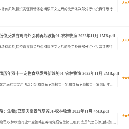
证券研究报告,农林牧渔,行业周报2023年11月13日市场有风险,投资需谨慎请务必阅读正文之后的免责条款部分行业投资评级行业投资评级强于大市强于大市,维持维持行业基本情况行业基本情况收盘点位2818,.
反弹白鸡海外引种再起波折01-农林牧渔 2022年11月 1MB.pdf
证券研究报告,农林牧渔,行业周报2023年11月05日市场有风险,投资需谨慎请务必阅读正文之后的免责条款部分行业投资评级行业投资评级强于大市强于大市,维持维持行业基本情况行业基本情况收盘点位2824,.
历年双十一宠物食品发展新趋势01-农林牧渔 2022年11月 2MB.pdf
请务必阅读正文之后的重要声明部分请务必阅读正文之后的重要声明部分宠物食品专题报告一宠物食品专题报告一复盘历年双十一宠物食品发展新趋势复盘历年双十一宠物食品发展新趋势农林牧渔证券研究报告证券研究报告专题.
：生猪β已现肉禽景气复苏01-农林牧渔 2022年11月 4MB.pdf
年月日行业评级,看好分析师,孟维肖邮箱,电话,证书编号,农林牧渔行业年度策略证券研究报告生猪已现,肉禽景气复苏添加标题,年回顾,种植业占优,养殖业承压资料来源,浙商证券研究所,注,采用申万,年,行业分.