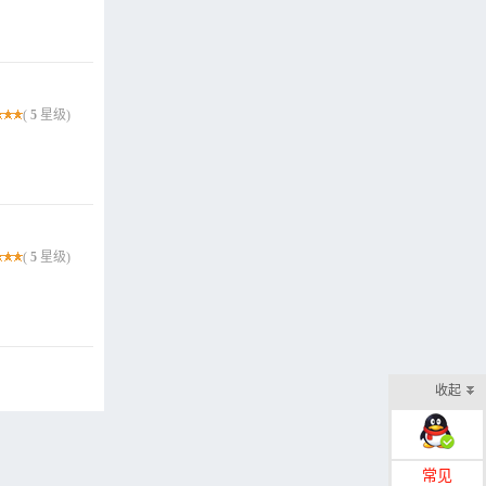
(
5
星级)
(
5
星级)
收起
在线客服
常见