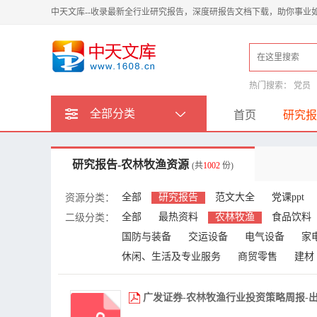
中天文库--收录最新全行业研究报告，深度研报告文档下载，助你事业
热门搜索：
党员
全部分类
首页
研究报
研究报告-农林牧渔资源
(共
1002
份)
全部
研究报告
范文大全
党课ppt
资源分类：
全部
最热资料
农林牧渔
食品饮料
二级分类：
国防与装备
交运设备
电气设备
家
休闲、生活及专业服务
商贸零售
建材
广发证券-农林牧渔行业投资策略周报-出