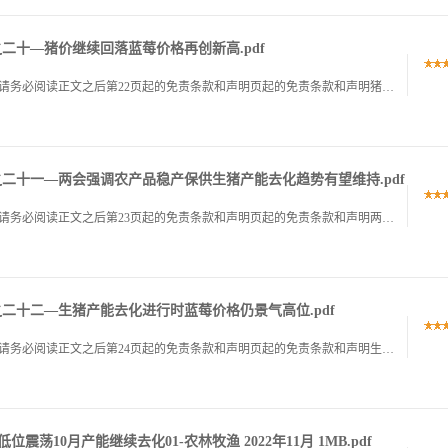
二十—猪价继续回落蓝莓价格再创新高.pdf
证券研究报告证券研究报告请务必阅读正文之后第请务必阅读正文之后第22页起的免责条款和声明页起的免责条款和声明猪价继续回落猪价继续回落,蓝莓价格蓝莓价格再创新高再创新高农林牧渔行业跟踪系列报告之二十20.
之二十一—两会强调农产品稳产保供生猪产能去化趋势有望维持.pdf
证券研究报告证券研究报告请务必阅读正文之后第请务必阅读正文之后第23页起的免责条款和声明页起的免责条款和声明两会两会强调农产品稳产保供,强调农产品稳产保供,生猪产能去化趋生猪产能去化趋势有望维持势有望.
二十二—生猪产能去化进行时蓝莓价格仍景气高位.pdf
证券研究报告证券研究报告请务必阅读正文之后第请务必阅读正文之后第24页起的免责条款和声明页起的免责条款和声明生猪产能去化进行时,生猪产能去化进行时,蓝莓价格仍景气高位蓝莓价格仍景气高位农林牧渔行业跟踪.
震荡10月产能继续去化01-农林牧渔 2022年11月 1MB.pdf