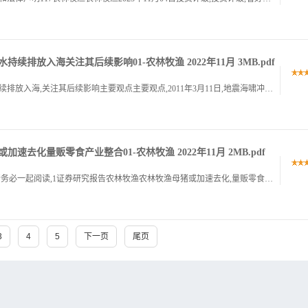
续排放入海关注其后续影响01-农林牧渔 2022年11月 3MB.pdf
请仔细阅读在本报告尾部的重要法律声明核废水持续排放入海,关注其后续影响主要观点主要观点,2011年3月11日,地震海啸冲击日本福岛第一核电站部分正在运行的机组,内外部断电导致反应堆冷却系统停转,3个机.
速去化量贩零食产业整合01-农林牧渔 2022年11月 2MB.pdf
免责声明和披露以及分析师声明是报告的一部分,请务必一起阅读,1证券研究报告农林牧渔农林牧渔母猪或加速去化,量贩零食产业整合母猪或加速去化,量贩零食产业整合华泰研究华泰研究农林牧渔农林牧渔增持增持,维持.
3
4
5
下一页
尾页