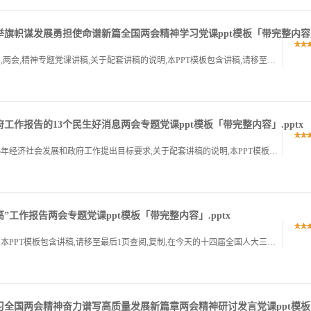
」高举旗帜谋发展勇担使命谱新篇全国两会精神学习党课ppt模板「带完整内容」.
高举旗帜谋发展勇担使命谱新篇,深入学习贯彻全国,两会,精神专题党课讲稿,关于配套讲稿的说明,本PPT模板包含讲稿,请移至最后1页查阅,复制,同志们,今天,我们围绕2025年全国,两会,精神,结合党的二.
政府工作报告的13个民生好消息两会专题党课ppt模板「带完整内容」.pptx
2025年政府工作报告的13个民生好消息,报告对2025年经济社会发展和政府工作提出目标要求,关于配套讲稿的说明,本PPT模板包含讲稿,请移至最后1页查阅,复制,前言,3月5日,十四届全国人大三次会议.
高”工作报告两会专题党课ppt模板「带完整内容」.pptx
2025,两高,工作报告,一文速览,关于配套讲稿的说明,本PPT模板包含讲稿,请移至最后1页查阅,复制,在今天的十四届全国人大三次会议第二次全体会议上,最高人民法院院长张军作了最高人民法院工作报告,最.
板」学习全国两会精神奋力谱写高质量发展新篇章两会精神研讨发言党课ppt模