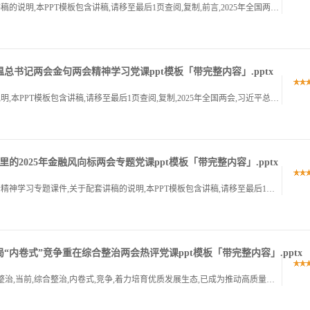
2025年全国两会精神党课三会一课讲稿,关于配套讲稿的说明,本PPT模板包含讲稿,请移至最后1页查阅,复制,前言,2025年全国两会,是在全面贯彻党的二十大和二十届二中,三中全会精神,深入学习贯彻习近.
重温总书记两会金句两会精神学习党课ppt模板「带完整内容」.pptx
2025全国两会精神学习党课课件,关于配套讲稿的说明,本PPT模板包含讲稿,请移至最后1页查阅,复制,2025年全国两会,习近平总书记三次到团组参加审议讨论,同代表委员深入交流,共商国是,经济大省要挑.
的2025年金融风向标两会专题党课ppt模板「带完整内容」.pptx
政府工作报告里的2025年金融风向标,2025全国两会精神学习专题课件,关于配套讲稿的说明,本PPT模板包含讲稿,请移至最后1页查阅,复制,前言PREFACE,近期,政府工作报告正式发布,提出了202.
破局“内卷式”竞争重在综合整治两会热评党课ppt模板「带完整内容」.pptx
汇报人,时间,2,两会热评破局,内卷式,竞争重在综合整治,当前,综合整治,内卷式,竞争,着力培育优质发展生态,已成为推动高质量发展亟待解决的一个重要课题,关于配套讲稿的说明,本PPT模板包含讲稿,请移.