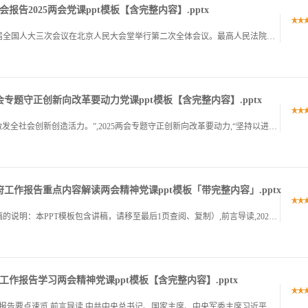
告2025两会党课ppt模板【含完整内容】.pptx
十大关键词解读两高报告,前言,3月8日上午，十四届全国人大三次会议在北京人民大会堂举行第二次全体会议。最高人民法院院长张军向大会作最高人民法院工作报告（以下简称“最高法报告”），最高人民检察院检察长应.
两会专题守正创新向改革要动力党课ppt模板【含完整内容】.pptx
“坚持以进一步全面深化改革调动各方面积极性，激发全社会创新创造活力。”,2025两会专题守正创新向改革要动力,“坚持以进一步全面深化改革调动各方面积极性，激发全社会创新创造活力。”“改革”是今年政府工.
政府工作报告重点内容解读两会精神党课ppt模板「带完整内容」.pptx
重点内容解读,2025年政府工作报告,（关于配套讲稿的说明：本PPT模板包含讲稿，请移至最后1页查阅、复制）,前言导读,2025 年3月5日，第十四届全国人民代表大会第三次会议开幕，国务院总理李强作政.
府工作报告学习两会精神党课ppt模板【含完整内容】.pptx
,十四届全国人大三次会议,2025,全国两会,政府工作报告要点速览,前言导读,中共中央总书记、国家主席、中央军委主席习近平1月9日上午在中国共产党第二十届中央纪律检查委员会第二次全体会议上发表重要讲话.