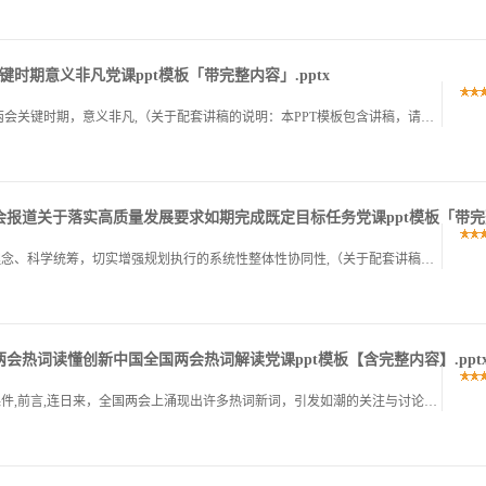
键时期意义非凡党课ppt模板「带完整内容」.pptx
汇报人：XXX 时间：20XXXXXXX,聚焦 2025 年两会关键时期，意义非凡,（关于配套讲稿的说明：本PPT模板包含讲稿，请移至最后1页查阅、复制）,2025 年，这个在时代进程里举足轻重的年份.
板」两会报道关于落实高质量发展要求如期完成既定目标任务党课ppt模板「带
落实高质量发展要求如期完成既定目标任务,更新理念、科学统筹，切实增强规划执行的系统性整体性协同性,（关于配套讲稿的说明：本PPT模板包含讲稿，请移至最后1页查阅、复制）,前言,坚持目标导向和问题导向相.
」从两会热词读懂创新中国全国两会热词解读党课ppt模板【含完整内容】.ppt
从两会热词读懂创新中国,2025全国两会热词解读课件,前言,连日来，全国两会上涌现出许多热词新词，引发如潮的关注与讨论。围绕创新的关键词尤其集中，如具身智能、6G、智能机器人、人工智能手机和电脑、大模.