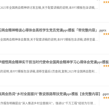
学习全国两会精神奋力谱写高质量发展新篇章,学习2025年全国两会精神研讨发言稿,关于配套讲稿的说明,本PPT模板包含讲稿,请移至最后1页查阅,复制,同志们,春潮澎湃启新程,砥砺奋进正当时,2025年全.
」学习两会精神畅谈心得体会高校学生党员党课ppt模板「带完整内容」.pptx
学习两会精神畅谈心得体会,高校学生党员学习2025全国两会精神体会集锦,关于配套讲稿的说明,本PPT模板包含讲稿,请移至最后1页查阅,复制,春潮澎湃启新程,万众瞩目聚京城,2025年全国两会于3月4日.
板」深学细悟两会精神实干担当时代使命全国两会精神学习心得体会党课ppt模
深学细悟两会精神实干担当时代使命,关于配套讲稿的说明,本PPT模板包含讲稿,请移至最后1页查阅,复制,2025年全国两会胜利召开,为新时代新征程锚定了发展航向,作为一名党员干部,我通过深入学习习近平总.
聚焦两会热词“乡村全面振兴”数说铁路帮扶党课ppt模板【含完整内容】.ppt
数说铁路帮扶,聚焦两会热词“乡村全面振兴”,政府工作报告明确提出“深入推进乡村全面振兴”，强调以“千万工程”经验为引领，聚焦农业增效益、农村增活力、农民增收入。,2025年全国两会期间，乡村全面振兴成.