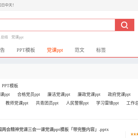
如日中天！
总结
党课ppt
告
PPT模板
党课ppt
范文
标签
PPT模板
课ppt
合格党员ppt
廉洁党课ppt
廉政党课ppt
政府党课ppt
教师党课ppt
共青团员ppt
人民警察ppt
学习雷锋ppt
工作总
全国两会精神党课三会一课党课ppt模板「带完整内容」.pptx