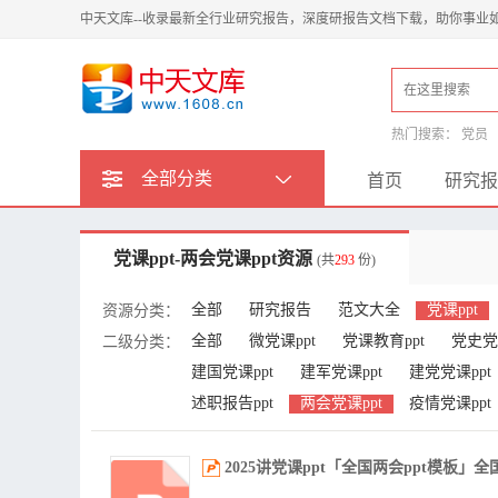
中天文库--收录最新全行业研究报告，深度研报告文档下载，助你事业
热门搜索：
党员
全部分类
首页
研究报
党课ppt-两会党课ppt资源
(共
293
份)
全部
研究报告
范文大全
党课ppt
资源分类：
全部
微党课ppt
党课教育ppt
党史党
二级分类：
建国党课ppt
建军党课ppt
建党党课ppt
述职报告ppt
两会党课ppt
疫情党课ppt
2025讲党课ppt「全国两会ppt模板」