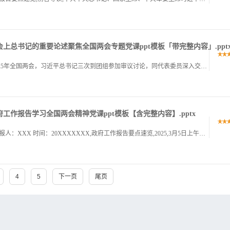
」两会上总书记的重要论述聚焦全国两会专题党课ppt模板「带完整内容」.ppt
2025两会上总书记的重要论述,汇报部门：XXX,2025年全国两会，习近平总书记三次到团组参加审议讨论，同代表委员深入交流、共商国是。,（关于配套讲稿的说明：本PPT模板包含讲稿，请移至最后1页查阅.
政府工作报告学习全国两会精神党课ppt模板【含完整内容】.pptx
深入学习贯彻2025年全国两会精神党课PPT课件,汇报人：XXX 时间：20XXXXXXX,政府工作报告要点速览,2025,3月5日上午9时，第十四届全国人民代表大会第三次会议在人民大会堂举行开幕会。.
4
5
下一页
尾页