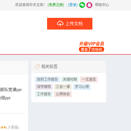
欢迎来到中天文库！
[免费注册]
|
[登录]
|
帮助中心
上传文档
相关标签
政府工作报告
关键时期
一文速览
深学细悟
三会一课
学习心得
部队党课ppt
工作报告
心得体会
结ppt
(
5
星级)