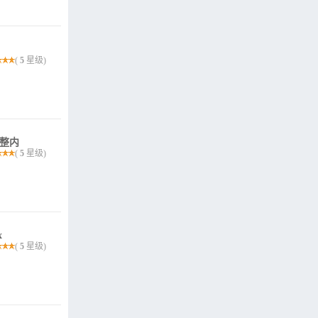
(
5
星级)
完整内
(
5
星级)
x
(
5
星级)