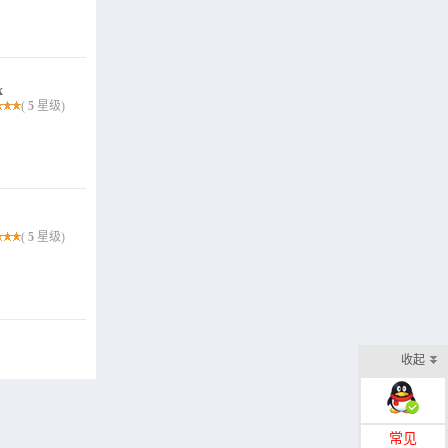
x
(
5
星级)
(
5
星级)
收起
在线客服
常见