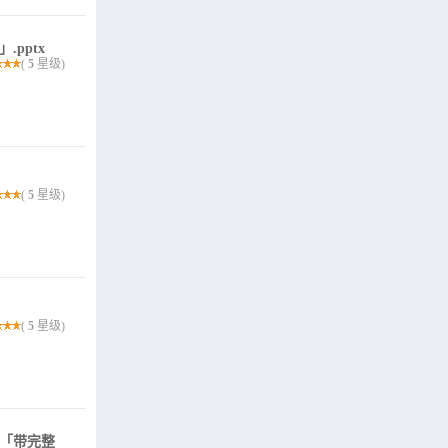
pptx
(
5
星级)
(
5
星级)
(
5
星级)
板「带完整